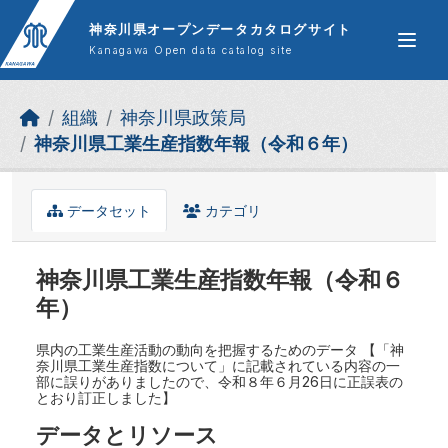
Skip to main content
神奈川県オープンデータカタログサイト
Kanagawa Open data catalog site
組織
神奈川県政策局
神奈川県工業生産指数年報（令和６年）
データセット
カテゴリ
神奈川県工業生産指数年報（令和６
年）
県内の工業生産活動の動向を把握するためのデータ 【「神
奈川県工業生産指数について」に記載されている内容の一
部に誤りがありましたので、令和８年６月26日に正誤表の
とおり訂正しました】
データとリソース