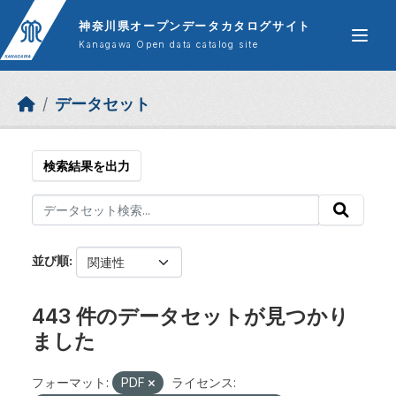
Skip to main content
神奈川県オープンデータカタログサイト
Kanagawa Open data catalog site
データセット
検索結果を出力
並び順
443 件のデータセットが見つかり
ました
フォーマット:
PDF
ライセンス: