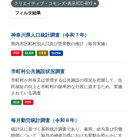
クリエイティブ・コモンズ-表示(CC-BY)
フィルタ結果
神奈川県人口統計調査（令和７年）
県内市区町村別人口及び世帯数の推計（毎月実施）
PDF
XLSX
CSV
turtle
市町村公共施設状況調査
市町村が所有又は管理する公共施設の現況を把握して、住
民福祉の向上と市町村の能率的な行政に資するため、実施
されている調査
XLS
PDF
毎月勤労統計調査（令和８年）
統計法に基づく基幹統計調査であり、雇用、給与及び労働
時間について、毎月の神奈川県における変動を明らかにす