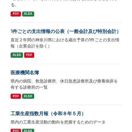
る。
PDF
XLSX
1件ごとの支出情報の公表（一般会計及び特別会計）
直近２年間の神奈川県における歳出予算の1件ごとの支出情
報（企業会計を除く）
XLSX
PDF
医療機関名簿
県内の病院、救急診療所、休日急患診療所及び療養病床を
有する診療所の一覧
PDF
XLSX
工業生産指数月報（令和８年５月）
県内の工業生産活動の動向を把握するためのデータ
PDF
XLSX