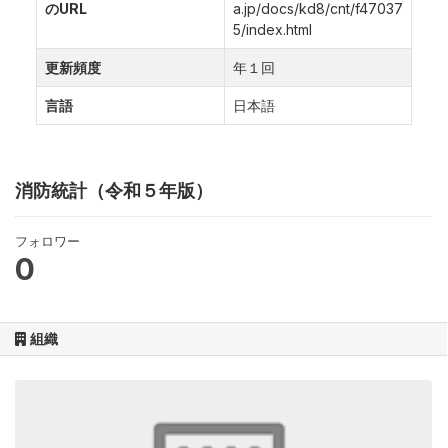
のURL
a.jp/docs/kd8/cnt/f47037
5/index.html
更新頻度
年１回
言語
日本語
消防統計（令和５年版）
フォロワー
0
組織