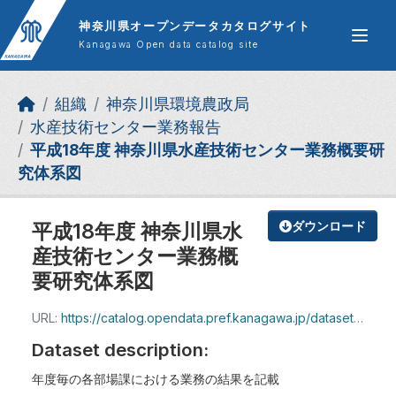
Skip to main content
神奈川県オープンデータカタログサイト
Kanagawa Open data catalog site
組織
神奈川県環境農政局
水産技術センター業務報告
平成18年度 神奈川県水産技術センター業務概要研
究体系図
平成18年度 神奈川県水
ダウンロード
産技術センター業務概
要研究体系図
URL:
https://catalog.opendata.pref.kanagawa.jp/dataset/3eada4b5-63e2-4142-acba-26011077b624/resource/682f07f9-4fd1-4b0a-9662-de7d7f3e22df/download/718616.pdf
Dataset description:
年度毎の各部場課における業務の結果を記載