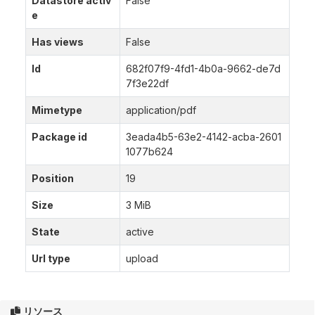
Datastore activ
False
e
Has views
False
Id
682f07f9-4fd1-4b0a-9662-de7d
7f3e22df
Mimetype
application/pdf
Package id
3eada4b5-63e2-4142-acba-2601
1077b624
Position
19
Size
3 MiB
State
active
Url type
upload
リソース