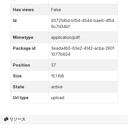
Has views
False
Id
93721d5d-b154-4544-bae6-df54
6c7d34bf
Mimetype
application/pdf
Package id
3eada4b5-63e2-4142-acba-2601
1077b624
Position
37
Size
15.1 KiB
State
active
Url type
upload
リソース