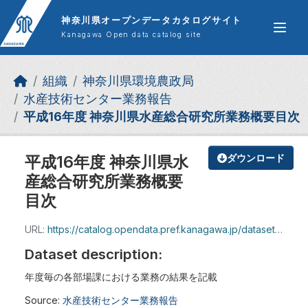
Skip to main content
神奈川県オープンデータカタログサイト
Kanagawa Open data catalog site
組織
神奈川県環境農政局
水産技術センター業務報告
平成16年度 神奈川県水産総合研究所業務概要目次
平成16年度 神奈川県水
ダウンロード
産総合研究所業務概要
目次
URL:
https://catalog.opendata.pref.kanagawa.jp/dataset/3eada4b5-63e2-4142-acba-26011077b624/resource/93721d5d-b154-4544-bae6-df546c7d34bf/download/718744.pdf
Dataset description:
年度毎の各部場課における業務の結果を記載
Source:
水産技術センター業務報告