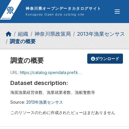
Skip to main content
神奈川県オープンデータカタログサイト
Kanagawa Open data catalog site
組織
神奈川県政策局
2013年漁業センサス
調査の概要
調査の概要
ダウンロード
URL:
https://catalog.opendata.pref.kanagawa.jp/dataset/e00d62cb-ea20-462c-afa1-2d7b3ea4c1fc/resource/3ace71ff-13cb-4bf1-909d-9a0fb63687ca/download/01tyousa.pdf
Dataset description:
海面漁業経営体数、漁業就業者数、漁船隻数等
Source:
2013年漁業センサス
このリソースのために作成されたビューはまだありません