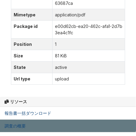
63687ca
Mimetype
application/pdf
Package id
e00d62cb-ea20-462c-afa1-2d7b
3ea4c1fc
Position
1
Size
81 KiB
State
active
Url type
upload
リソース
報告書一括ダウンロード
調査の概要