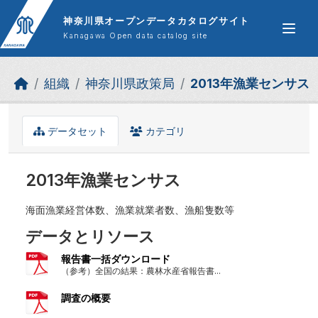
Skip to main content
神奈川県オープンデータカタログサイト
Kanagawa Open data catalog site
組織
神奈川県政策局
2013年漁業センサス
データセット
カテゴリ
2013年漁業センサス
海面漁業経営体数、漁業就業者数、漁船隻数等
データとリソース
報告書一括ダウンロード
（参考）全国の結果：農林水産省報告書...
調査の概要