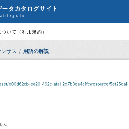
データカタログサイト
talog site
について（利用規約）
センサス
用語の解説
ataset/e00d62cb-ea20-462c-afa1-2d7b3ea4c1fc/resource/5ef25da1-f5
せん