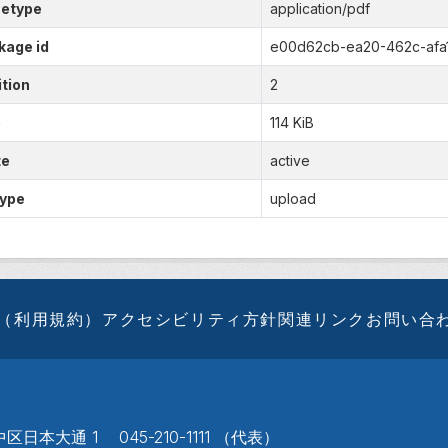
etype
application/pdf
kage id
e00d62cb-ea20-462c-afa
tion
2
e
114 KiB
te
active
type
upload
（利用規約）
アクセシビリティ方針
関連リンク
お問い合
区日本大通 1 045-210-1111 （代表）