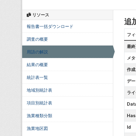
リソース
追
報告書一括ダウンロード
フィ
調査の概要
最終
用語の解説
メタ
結果の概要
作成
統計表一覧
デー
地域別統計表
ライ
項目別統計表
Data
漁業種類分類
Has
Id
漁業地区図