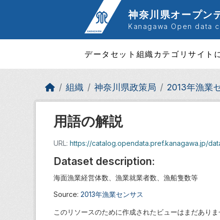
Skip to main content
神奈川県オープン
Kanagawa Open data ca
データセット
組織
カテゴリ
サイト
組織
神奈川県政策局
2013年漁業
用語の解説
URL:
https://catalog.opendata.pref.kanagawa.jp/d
Dataset description:
海面漁業経営体数、漁業就業者数、漁船隻数等
Source:
2013年漁業センサス
このリソースのために作成されたビューはまだありま