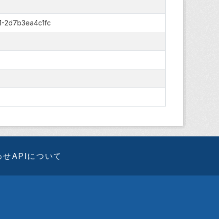
1-2d7b3ea4c1fc
わせ
APIについて