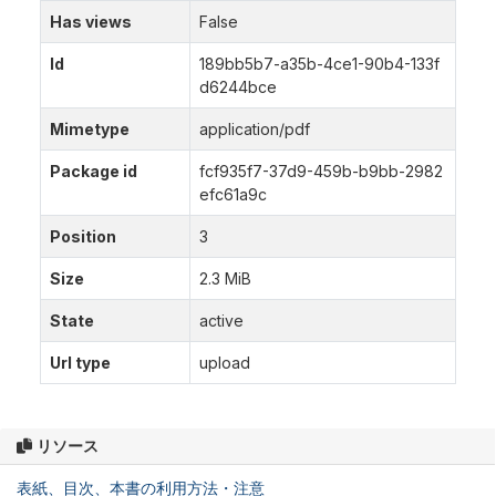
Has views
False
Id
189bb5b7-a35b-4ce1-90b4-133f
d6244bce
Mimetype
application/pdf
Package id
fcf935f7-37d9-459b-b9bb-2982
efc61a9c
Position
3
Size
2.3 MiB
State
active
Url type
upload
リソース
表紙、目次、本書の利用方法・注意