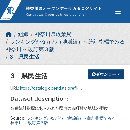
Skip to main content
神奈川県オープンデータカタログサイト
Kanagawa Open data catalog site
組織
神奈川県政策局
ランキングかながわ（地域編）～統計指標でみる
神奈川～ 改訂第３版
3 県民生活
3 県民生活
ダウンロード
URL:
https://catalog.opendata.pref.kanagawa.jp/dataset/fcf935f7-37d9-459b-b9bb-2982efc61a9c/resource/189bb5b7-a35b-4ce1-90b4-133fd6244bce/download/h30_ran_kana_03.pdf
Dataset description:
各種統計指標にあらわれた県内の市町村や地域の順位
Source:
ランキングかながわ（地域編）～統計指標でみる
神奈川～ 改訂第３版