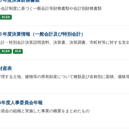
公会計制度に基づく一般会計等財務書類や会計別財務書類
XLSX
６年度決算情報（一般会計及び特別会計）
会計・特別会計決算説明資料、決算書、決算調書、市町村等に対する支
XLSX
XLS
財産表
管理する土地、建物等の県有財産について種類及び名称別に面積、価格
6年度人事委員会年報
委員会の組織と実施した事業の概要をまとめたもの