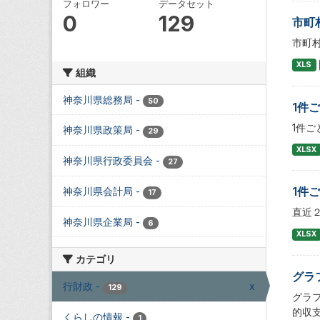
フォロワー
データセット
0
129
市町
市町
XLS
組織
神奈川県総務局
-
50
1件
1件
神奈川県政策局
-
29
XLSX
神奈川県行政委員会
-
27
1件
神奈川県会計局
-
17
直近
神奈川県企業局
-
6
XLSX
カテゴリ
グラ
行財政
-
x
129
グラ
的収
くらしの情報
-
1