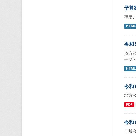
予算
神奈
HTML
令和
地方
ープ
HTML
令和
地方
PDF
令和
一般