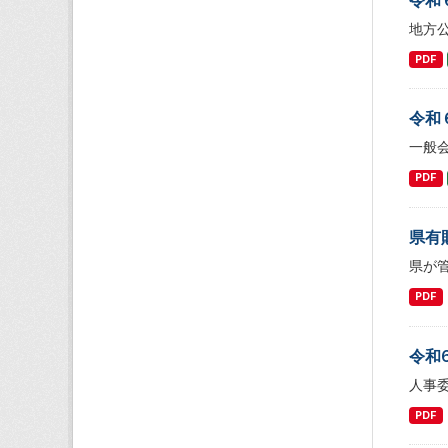
地方
PDF
令和
一般
PDF
県有
県が
PDF
令和
人事
PDF