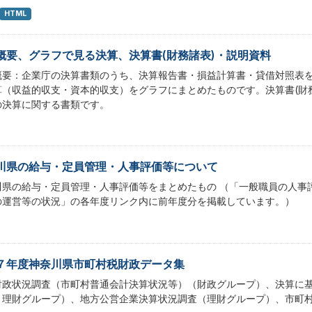
HTML
概要、グラフで見る決算、決算書(財務諸表)・説明資料
概要：企業庁の決算書類のうち、決算報告書・損益計算書・貸借対照表
算（収益的収支・資本的収支）をグラフにまとめたものです。決算書(財
の決算に関する書類です。
川県の給与・定員管理・人事評価等について
川県の給与・定員管理・人事評価等をまとめたもの （「一般職員の人事
の運営等の状況」の各年度リンク内に前年度分を掲載しています。）
７年度神奈川県市町村税財政データ集
財政状況調査（市町村普通会計決算状況等）（財政グループ）、決算に
・理財グループ）、地方公営企業決算状況調査（理財グループ）、市町