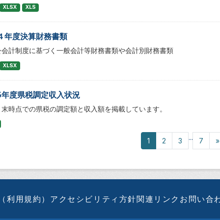
XLSX
XLS
４年度決算財務書類
公会計制度に基づく一般会計等財務書類や会計別財務書類
XLSX
5年度県税調定収入状況
月末時点での県税の調定額と収入額を掲載しています。
...
1
2
3
7
»
（利用規約）
アクセシビリティ方針
関連リンク
お問い合