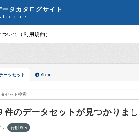
データカタログサイト
talog site
について（利用規約）
データセット
About
29 件のデータセットが見つかりま
リ:
行財政