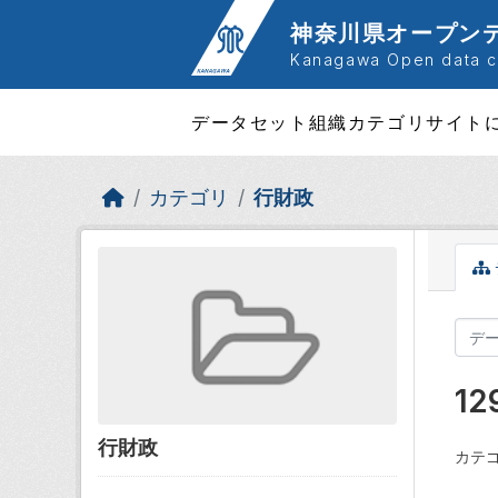
Skip to main content
神奈川県オープン
Kanagawa Open data ca
データセット
組織
カテゴリ
サイト
カテゴリ
行財政
1
行財政
カテゴ