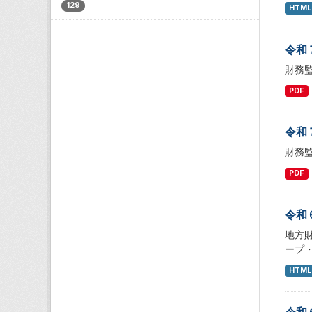
129
HTML
令和
財務
PDF
令和
財務
PDF
令和
地方
ープ
HTML
令和