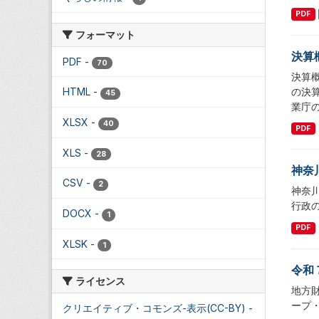
PDF
フォーマット
決算
PDF
-
70
決算
の決
HTML
-
45
業庁
XLSX
-
40
PDF
XLS
-
28
神奈
CSV
-
2
神奈
行政
DOCX
-
1
PDF
XLSK
-
1
令和
ライセンス
地方
ープ
クリエイティブ・コモンズ-表示(CC-BY)
-