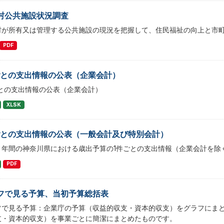
村公共施設状況調査
村が所有又は管理する公共施設の現況を把握して、住民福祉の向上と市
PDF
ごとの支出情報の公表（企業会計）
ごとの支出情報の公表（企業会計）
XLSK
ごとの支出情報の公表（一般会計及び特別会計）
２年間の神奈川県における歳出予算の1件ごとの支出情報（企業会計を除
PDF
フで見る予算、当初予算総括表
フで見る予算：企業庁の予算（収益的収支・資本的収支）をグラフにま
支・資本的収支）を事業ごとに簡潔にまとめたものです。