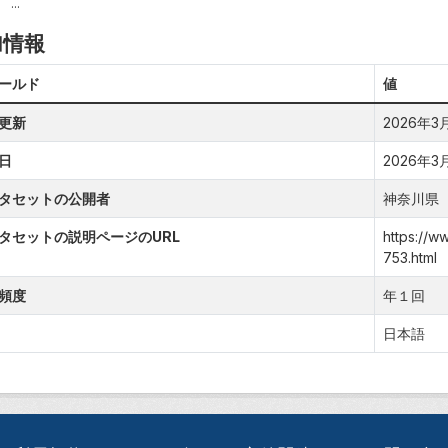
...
加情報
ールド
値
更新
2026年3月3
日
2026年3月2
タセットの公開者
神奈川県
タセットの説明ページのURL
https://w
753.html
頻度
年１回
日本語