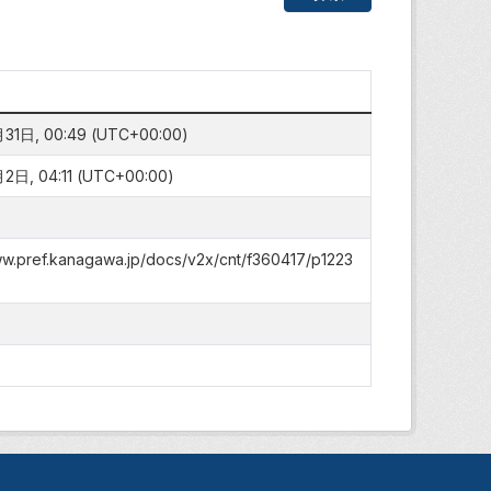
1日, 00:49 (UTC+00:00)
日, 04:11 (UTC+00:00)
ww.pref.kanagawa.jp/docs/v2x/cnt/f360417/p1223