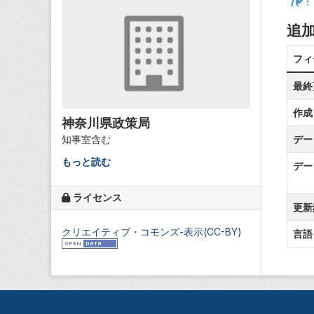
追
フィ
最終
作成
神奈川県政策局
知事室含む
デー
もっと読む
デー
ライセンス
更新
クリエイティブ・コモンズ-表示(CC-BY)
言語