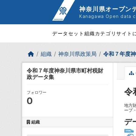
Skip to main content
神奈川県オープン
Kanagawa Open data ca
データセット
組織
カテゴリ
サイト
組織
神奈川県政策局
令和７年度神
令和７年度神奈川県市町村税財
政データ集
令
フォロワー
0
地方
ープ
デ
組織