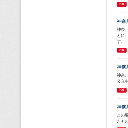
PDF
神奈
神奈
とに
す。
PDF
神奈
神奈
公立
PDF
神奈
この
たも