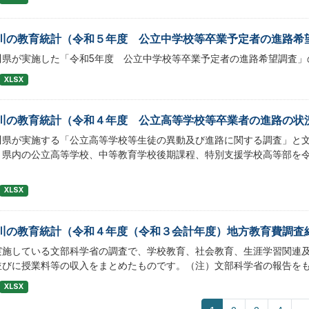
川の教育統計（令和５年度 公立中学校等卒業予定者の進路希
川県が実施した「令和5年度 公立中学校等卒業予定者の進路希望調査」
XLSX
川の教育統計（令和４年度 公立高等学校等卒業者の進路の状
川県が実施する「公立高等学校等生徒の異動及び進路に関する調査」と
、県内の公立高等学校、中等教育学校後期課程、特別支援学校高等部を令
XLSX
川の教育統計（令和４年度（令和３会計年度）地方教育費調査
実施している文部科学省の調査で、学校教育、社会教育、生涯学習関連
並びに授業料等の収入をまとめたものです。（注）文部科学省の報告を
XLSX