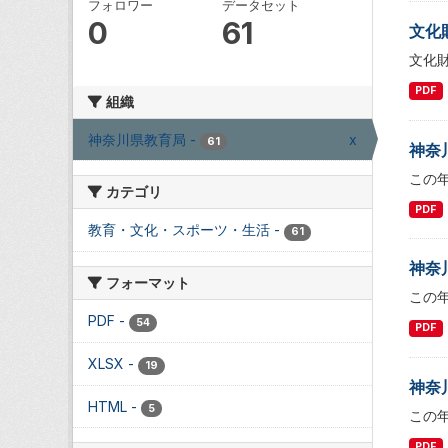
フォロワー
データセット
0
61
文化
文化
PDF
組織
神奈川県教育局
-
x
61
神奈
この
カテゴリ
PDF
教育・文化・スポーツ・生活
-
61
神奈
フォーマット
この
PDF
-
54
PDF
XLSX
-
19
神奈
HTML
-
5
この
PDF