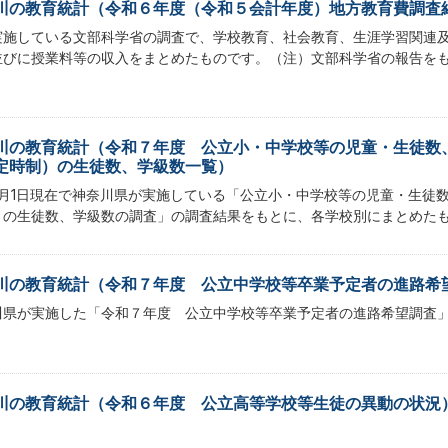
川の教育統計（令和６年度（令和５会計年度）地方教育費調査
実施している文部科学省の調査で、学校教育、社会教育、生涯学習関連
並びに授業料等の収入をまとめたものです。（注）文部科学省の報告を
川の教育統計（令和７年度 公立小・中学校等の児童・生徒数
定時制）の生徒数、学級数一覧）
5月1日現在で神奈川県が実施している「公立小・中学校等の児童・生徒
）の生徒数、学級数の調査」の調査結果をもとに、各学校別にまとめた
川の教育統計（令和７年度 公立中学校等卒業予定者の進路希
川県が実施した「令和７年度 公立中学校等卒業予定者の進路希望調査
川の教育統計（令和６年度 公立高等学校等生徒の異動の状況