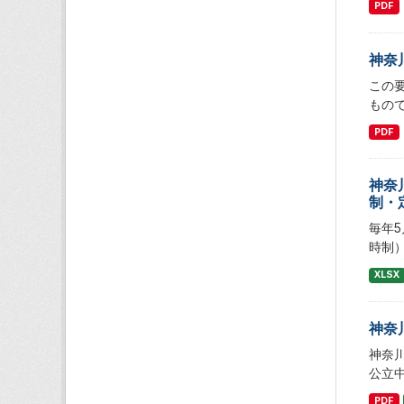
PDF
神奈
この
もの
PDF
神奈
制・
毎年
時制
XLSX
神奈
神奈
公立
PDF