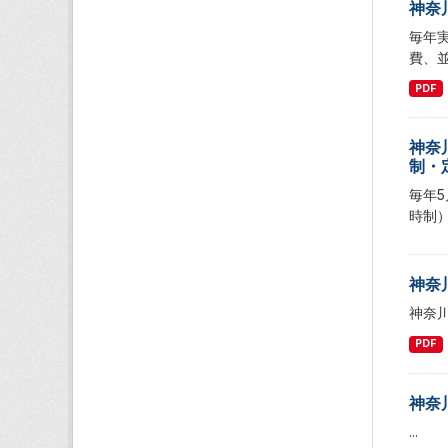
神奈
毎年
費、
PDF
神奈
制・
毎年
時制
神奈
神奈
PDF
神奈
...