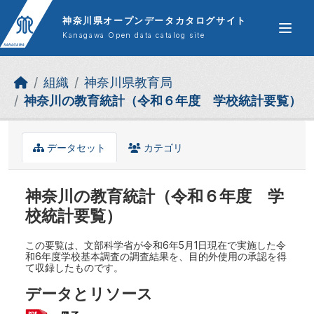
Skip to main content
神奈川県オープンデータカタログサイト
Kanagawa Open data catalog site
組織
神奈川県教育局
神奈川の教育統計（令和６年度 学校統計要覧）
データセット
カテゴリ
神奈川の教育統計（令和６年度 学
校統計要覧）
この要覧は、文部科学省が令和6年5月1日現在で実施した令
和6年度学校基本調査の調査結果を、目的外使用の承認を得
て収録したものです。
データとリソース