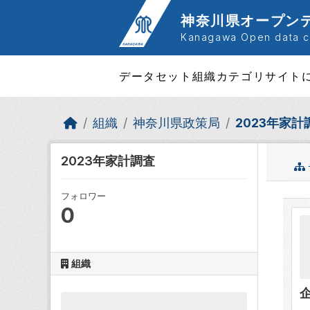
Skip to main content
神奈川県オープン
Kanagawa Open data ca
データセット
組織
カテゴリ
サイト
組織
神奈川県政策局
2023年家計
2023年家計調査
フォロワー
0
組織