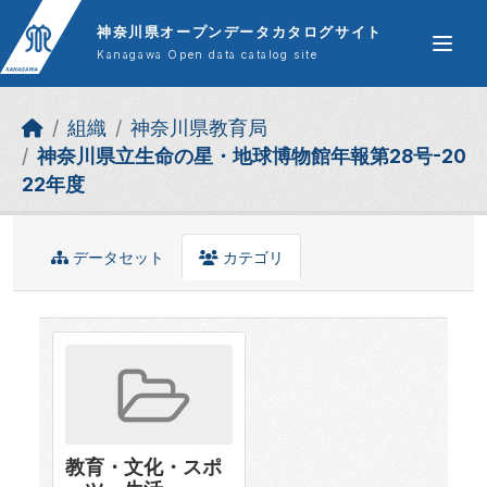
Skip to main content
神奈川県オープンデータカタログサイト
Kanagawa Open data catalog site
組織
神奈川県教育局
神奈川県立生命の星・地球博物館年報第28号-20
22年度
データセット
カテゴリ
教育・文化・スポ