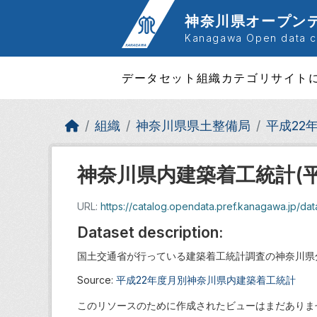
Skip to main content
神奈川県オープン
Kanagawa Open data ca
データセット
組織
カテゴリ
サイト
組織
神奈川県県土整備局
平成22
神奈川県内建築着工統計(平
URL:
https://catalog.opendata.pref.kanagawa.jp/d
Dataset description:
国土交通省が行っている建築着工統計調査の神奈川県
Source:
平成22年度月別神奈川県内建築着工統計
このリソースのために作成されたビューはまだありま