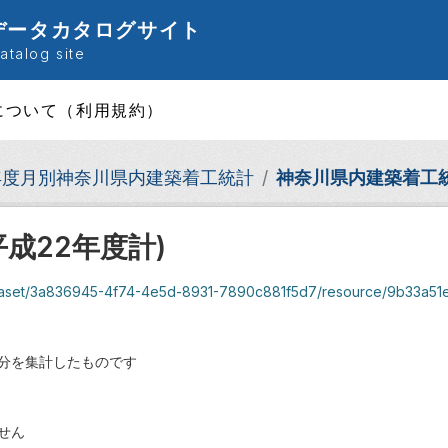
データカタログサイト
talog site
について（利用規約）
年度月別神奈川県内建築着工統計
神奈川県内建築着工統
成22年度計)
ataset/3a836945-4f74-4e5d-8931-7890c881f5d7/resource/9b33a51e-3
分を集計したものです
せん