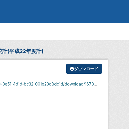
計(平成22年度計)
ダウンロード
e51-4d1d-bc32-001e23d8dc1d/download/167322.xls