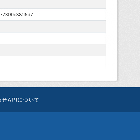
1-7890c881f5d7
わせ
APIについて