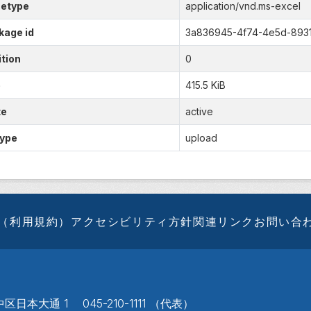
etype
application/vnd.ms-excel
kage id
3a836945-4f74-4e5d-893
tion
0
e
415.5 KiB
te
active
type
upload
（利用規約）
アクセシビリティ方針
関連リンク
お問い合
区日本大通 1 045-210-1111 （代表）