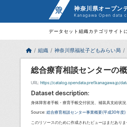
Skip to main content
神奈川県オープン
Kanagawa Open data ca
データセット
組織
カテゴリ
サイト
組織
神奈川県福祉子どもみらい局
総合療育相談センターの
URL:
https://catalog.opendata.pref.kanagawa.jp/data
Dataset description:
身体障害者手帳・療育手帳交付状況、補装具支給状況
Source:
総合療育相談センター事業概要(平成30年度)
このリソースのために作成されたビューはまだありま