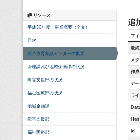
リソース
追
平成30年度 事業概要（全文）
フィ
目次
最終
総合療育相談センターの概要
メタ
管理課及び地域企画課の状況
作成
障害支援部の状況
デー
福祉医療部の状況
ライ
地域企画課
Data
障害支援部
Has
Id
福祉医療部