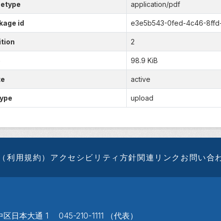
etype
application/pdf
kage id
e3e5b543-0fed-4c46-8ffd
tion
2
e
98.9 KiB
te
active
type
upload
（利用規約）
アクセシビリティ方針
関連リンク
お問い合
区日本大通 1 045-210-1111 （代表）