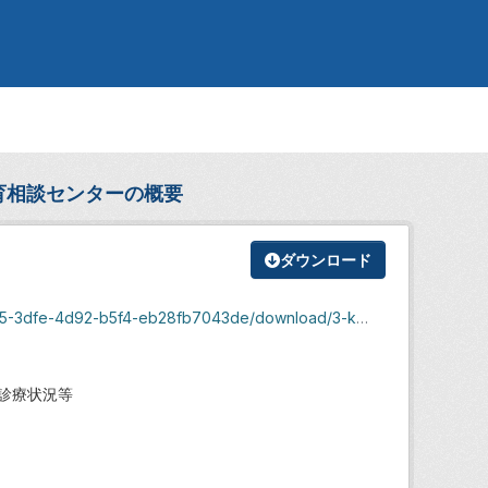
育相談センターの概要
ダウンロード
b5f4-eb28fb7043de/download/3-kanrikikaku-gaiyou.pdf
診療状況等