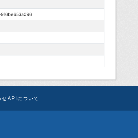
-916be653a096
わせ
APIについて