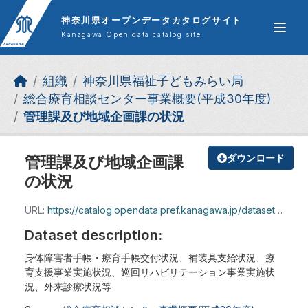
Skip to main content
神奈川県オープンデータカタログサイト
Kanagawa Open data catalog site
組織
神奈川県福祉子どもみらい局
総合療育相談センター事業概要(平成30年度)
管理課及び地域企画課の状況
管理課及び地域企画課
ダウンロード
の状況
URL:
https://catalog.opendata.pref.kanagawa.jp/dataset/e3e5b543-0fed-4c46-8ffd-916be653a096/resource/7ad17d0c-4cf0-4a5d-b81c-7dad47ac6ccf/download/4-jisseki-kikakukannri.pdf
Dataset description:
身体障害者手帳・療育手帳交付状況、補装具支給状況、療
育支援事業実施状況、巡回リハビリテーション事業実施状
況、外来診療状況等