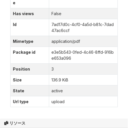
e
Has views
False
Id
7ad17d0c-4cf0-4a5d-b81c-7dad
47ac6ccf
Mimetype
application/pdf
Package id
e3e5b543-0fed-4c46-8ffd-916b
e653a096
Position
3
Size
136.9 KiB
State
active
Url type
upload
リソース