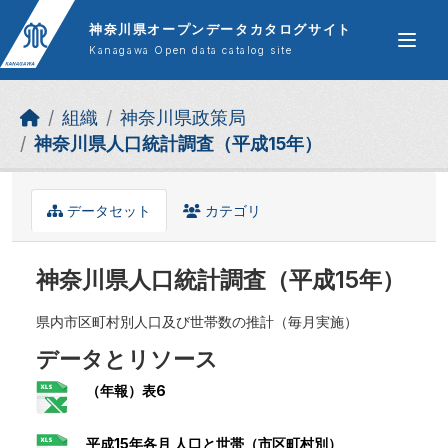
Skip to main content
神奈川県オープンデータカタログサイト
Kanagawa Open data catalog site
組織
神奈川県政策局
神奈川県人口統計調査（平成15年）
データセット
カテゴリ
神奈川県人口統計調査（平成15年）
県内市区町村別人口及び世帯数の推計（毎月実施）
データとリソース
（年報）表6
平成15年各月 人口と世帯（市区町村別）