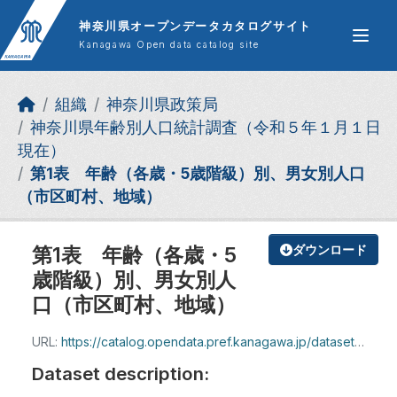
Skip to main content
神奈川県オープンデータカタログサイト
Kanagawa Open data catalog site
組織
神奈川県政策局
神奈川県年齢別人口統計調査（令和５年１月１日
現在）
第1表 年齢（各歳・5歳階級）別、男女別人口
（市区町村、地域）
第1表 年齢（各歳・5
ダウンロード
歳階級）別、男女別人
口（市区町村、地域）
URL:
https://catalog.opendata.pref.kanagawa.jp/dataset/5142fe38-e07b-4f31-b220-94c52a2c4366/resource/c7c3b925-d738-4b69-833f-918082aeb446/download/r5_1hyou.xlsx
Dataset description: