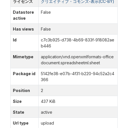
ライセンス
クリエイティブ・コモンズ-表示(CC-BY)
Datastore
False
active
Has views
False
Id
c7c3b925-d738-4b69-833f-918082ae
b446
Mimetype
application/vnd.openxmlformats-office
document.spreadsheetml.sheet
Package id
5142fe38-e07b-4f31-b220-94c52a2c4
366
Position
2
Size
437 KiB
State
active
Url type
upload