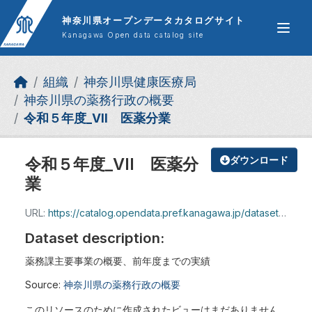
Skip to main content
神奈川県オープンデータカタログサイト
Kanagawa Open data catalog site
組織
神奈川県健康医療局
神奈川県の薬務行政の概要
令和５年度_VII 医薬分業
令和５年度_VII 医薬分
ダウンロード
業
URL:
https://catalog.opendata.pref.kanagawa.jp/dataset/13f80984-24cc-46a2-ad4d-3a819846e7b0/resource/8fd7d318-6c0f-49c7-b595-8175eb870289/download/r5_7iyakubungyo.pdf
Dataset description:
薬務課主要事業の概要、前年度までの実績
Source:
神奈川県の薬務行政の概要
このリソースのために作成されたビューはまだありません