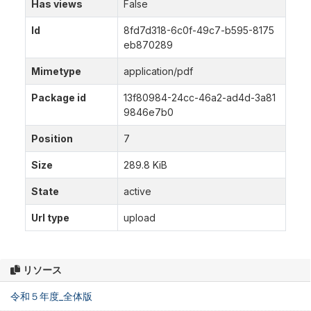
Has views
False
Id
8fd7d318-6c0f-49c7-b595-8175
eb870289
Mimetype
application/pdf
Package id
13f80984-24cc-46a2-ad4d-3a81
9846e7b0
Position
7
Size
289.8 KiB
State
active
Url type
upload
リソース
令和５年度_全体版