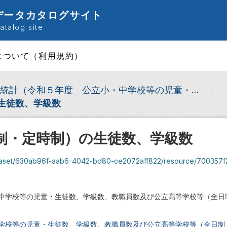
データカタログサイト
talog site
について（利用規約）
統計（令和５年度 公立小・中学校等の児童・...
生徒数、学級数
制・定時制）の生徒数、学級数
/630ab96f-aab6-4042-bd80-ce2072aff822/resource/700357f2-0a03-49fc-82fc-b
・中学校等の児童・生徒数、学級数、教職員数及び公立高等学校等（全
学校等の児童・生徒数、学級数、教職員数及び公立高等学校等（全日制