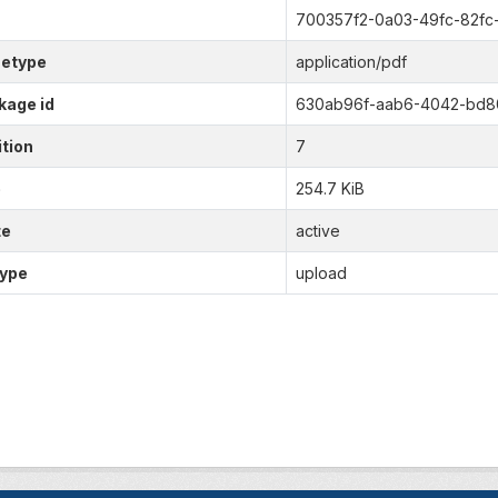
700357f2-0a03-49fc-82fc
etype
application/pdf
kage id
630ab96f-aab6-4042-bd8
tion
7
e
254.7 KiB
te
active
type
upload