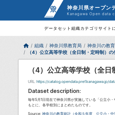
Skip to main content
神奈川県オープン
Kanagawa Open data ca
データセット
組織
カテゴリ
サイト
組織
神奈川県教育局
神奈川の教育
（4）公立高等学校（全日制・定時制）の
（4）公立高等学校（全日
URL:
https://catalog.opendata.pref.kanagawa.jp/dataset
Dataset description:
毎年5月1日現在で神奈川県が実施している「公立小
もとに、各学校別にまとめたものです。
Source:
神奈川の教育統計（令和５年度 公立小・中