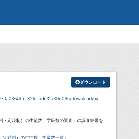
ダウンロード
dc31b89e065/download/high_student-class_r05_0728.pdf
日制・定時制）の生徒数、学級数の調査」の調査結果を
・定時制）の生徒数、学級数一覧）