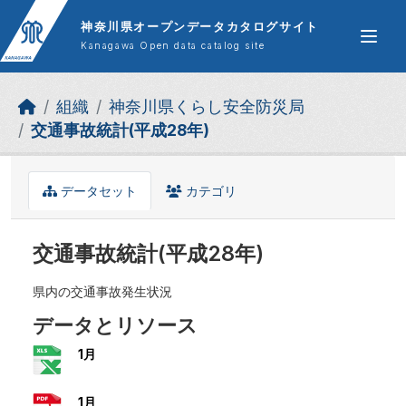
Skip to main content
神奈川県オープンデータカタログサイト
Kanagawa Open data catalog site
組織
神奈川県くらし安全防災局
交通事故統計(平成28年)
データセット
カテゴリ
交通事故統計(平成28年)
県内の交通事故発生状況
データとリソース
1月
1月