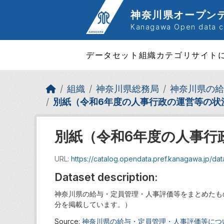
Skip to main content
神奈川県オープン
Kanagawa Open data ca
データセット
組織
カテゴリ
サイト
組織
神奈川県総務局
神奈川県の給
別紙（令和6年度の人事行政の運営等の状
別紙（令和6年度の人事行
URL:
https://catalog.opendata.pref.kanagawa.jp/d
Dataset description:
神奈川県の給与・定員管理・人事評価等をまとめたも
分を掲載しています。）
Source:
神奈川県の給与・定員管理・人事評価等につ