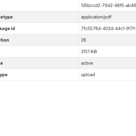
135bccd2-79d2-48f5-ab4
etype
application/pdf
kage id
7fc55784-402d-44c1-917f-
tion
28
e
313.1 KiB
te
active
type
upload