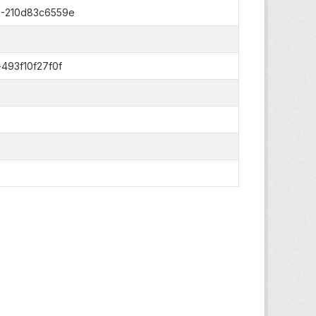
6-210d83c6559e
493f10f27f0f