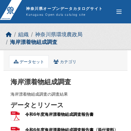
Skip to main content
神奈川県オープンデータカタログサイト
Kanagawa Open data catalog site
組織
神奈川県環境農政局
海岸漂着物組成調査
データセット
カテゴリ
海岸漂着物組成調査
海岸漂着物組成調査の調査結果
データとリソース
令和6年度海岸漂着物組成調査報告書
令和6年度海岸漂着物組成調査報告書〈添付資料〉