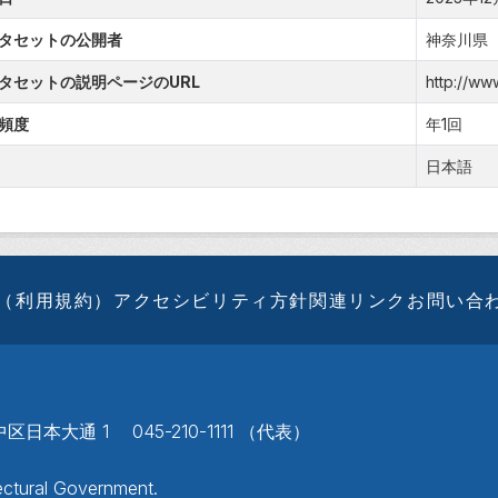
タセットの公開者
神奈川県
タセットの説明ページのURL
http://ww
頻度
年1回
日本語
（利用規約）
アクセシビリティ方針
関連リンク
お問い合
区日本大通 1 045-210-1111 （代表）
ctural Government.