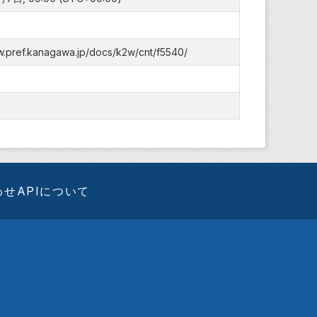
w.pref.kanagawa.jp/docs/k2w/cnt/f5540/
わせ
APIについて