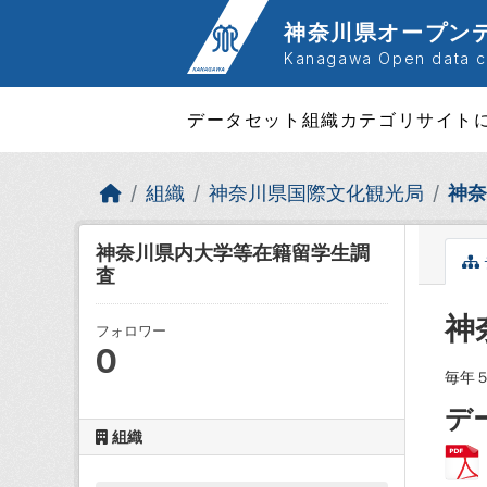
Skip to main content
神奈川県オープン
Kanagawa Open data ca
データセット
組織
カテゴリ
サイト
組織
神奈川県国際文化観光局
神奈
神奈川県内大学等在籍留学生調
査
神
フォロワー
0
毎年
デ
組織