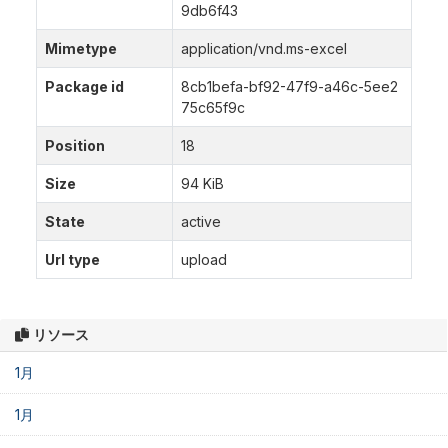
9db6f43
Mimetype
application/vnd.ms-excel
Package id
8cb1befa-bf92-47f9-a46c-5ee2
75c65f9c
Position
18
Size
94 KiB
State
active
Url type
upload
リソース
1月
1月