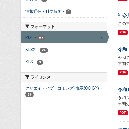
情報通信・科学技術
-
1
神奈
この
フォーマット
PDF
PDF
-
x
68
令和
XLSX
-
25
令和
XLS
-
3
年間の
PDF
ライセンス
クリエイティブ・コモンズ-表示(CC-BY)
-
令和
68
令和
年間の
PDF