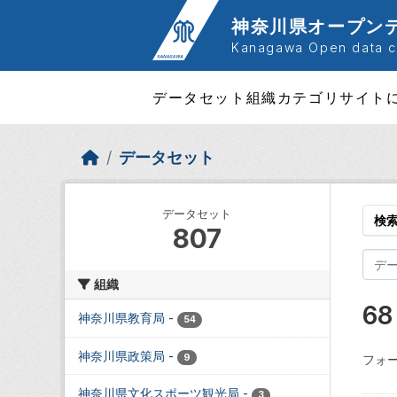
Skip to main content
神奈川県オープン
Kanagawa Open data ca
データセット
組織
カテゴリ
サイト
データセット
データセット
検
807
組織
6
神奈川県教育局
-
54
神奈川県政策局
-
9
フォー
神奈川県文化スポーツ観光局
-
3