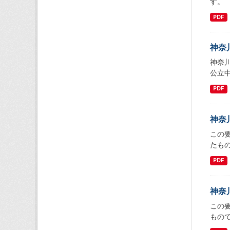
す。
PDF
神奈
神奈
公立
PDF
神奈
この
たも
PDF
神奈
この
もの