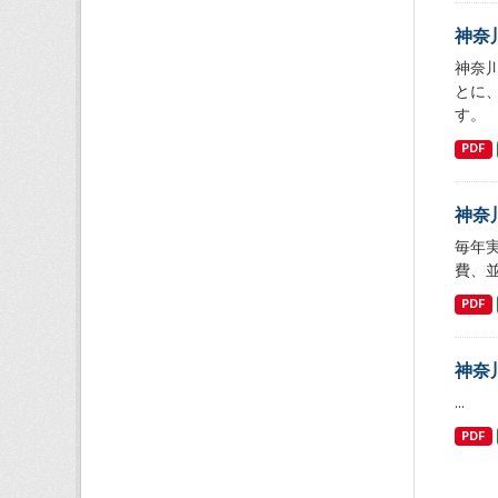
神奈
神奈
とに
す。
PDF
神奈
毎年
費、
PDF
神奈
...
PDF