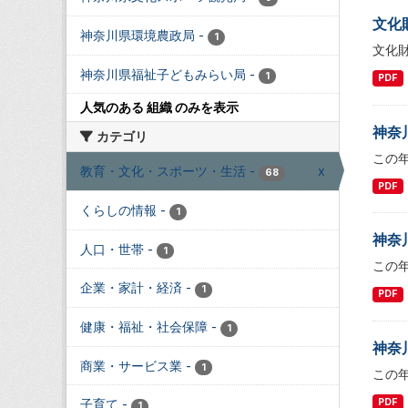
文化
神奈川県環境農政局
-
1
文化
神奈川県福祉子どもみらい局
-
1
PDF
人気のある 組織 のみを表示
神奈
カテゴリ
この
教育・文化・スポーツ・生活
-
x
68
PDF
くらしの情報
-
1
神奈
人口・世帯
-
1
この
企業・家計・経済
-
1
PDF
健康・福祉・社会保障
-
1
神奈
商業・サービス業
-
1
この
PDF
子育て
-
1