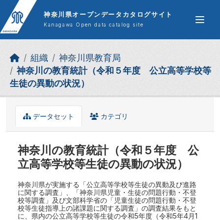
Skip to main content
神奈川県オープンデータカタログサイト
Kanagawa Open data catalog site
組織
神奈川県教育局
神奈川の教育統計（令和５年度 公立高等学校等
生徒の異動の状況）
データセット
カテゴリ
神奈川の教育統計（令和５年度 公
立高等学校等生徒の異動の状況）
神奈川県が実施する「公立高等学校等生徒の異動及び進路
に関する調査」、「神奈川県児童・生徒の問題行動・不登
校等調査」及び文部科学省の「児童生徒の問題行動・不登
校等生徒指導上の諸課題に関する調査」の調査結果をもと
に、県内の公立高等学校等生徒の令和5年度（令和5年4月1