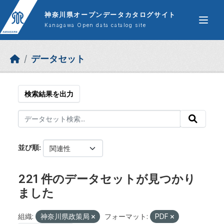
Skip to main content
神奈川県オープンデータカタログサイト
Kanagawa Open data catalog site
データセット
検索結果を出力
並び順
221 件のデータセットが見つかり
ました
組織:
神奈川県政策局
フォーマット:
PDF