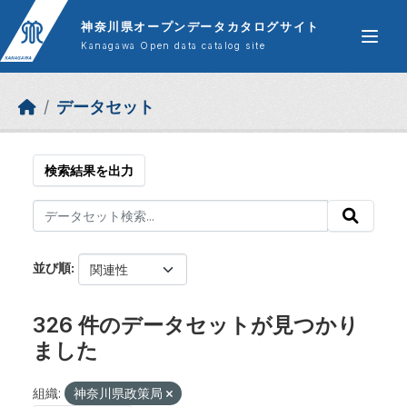
Skip to main content
神奈川県オープンデータカタログサイト
Kanagawa Open data catalog site
データセット
検索結果を出力
並び順
326 件のデータセットが見つかり
ました
組織:
神奈川県政策局