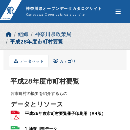
Skip to main content
神奈川県オープンデータカタログサイト
Kanagawa Open data catalog site
組織
神奈川県政策局
平成28年度市町村要覧
データセット
カテゴリ
平成28年度市町村要覧
各市町村の概要を紹介するもの
データとリソース
平成28年度市町村要覧冊子印刷用（A4版）
1_神奈川県データ