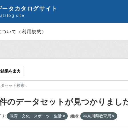
データカタログサイト
talog site
について（利用規約）
索結果を出力
1 件のデータセットが見つかりまし
リ:
教育・文化・スポーツ・生活
組織:
神奈川県教育局