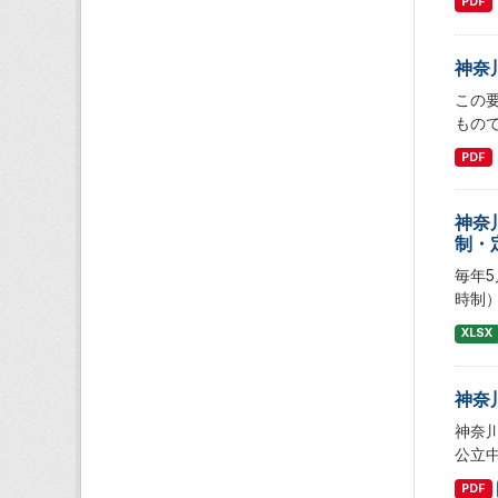
PDF
神奈
この
もの
PDF
神奈
制・
毎年
時制
XLSX
神奈
神奈
公立
PDF