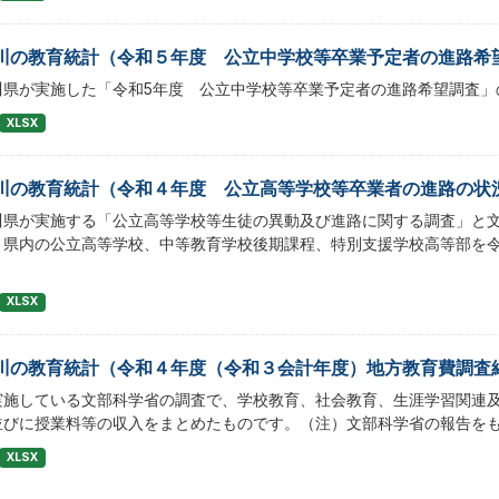
川の教育統計（令和５年度 公立中学校等卒業予定者の進路希
川県が実施した「令和5年度 公立中学校等卒業予定者の進路希望調査」
XLSX
川の教育統計（令和４年度 公立高等学校等卒業者の進路の状
川県が実施する「公立高等学校等生徒の異動及び進路に関する調査」と
、県内の公立高等学校、中等教育学校後期課程、特別支援学校高等部を令
XLSX
川の教育統計（令和４年度（令和３会計年度）地方教育費調査
実施している文部科学省の調査で、学校教育、社会教育、生涯学習関連
並びに授業料等の収入をまとめたものです。（注）文部科学省の報告を
XLSX