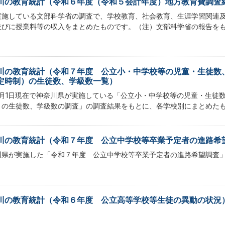
川の教育統計（令和６年度（令和５会計年度）地方教育費調査
実施している文部科学省の調査で、学校教育、社会教育、生涯学習関連
並びに授業料等の収入をまとめたものです。（注）文部科学省の報告を
川の教育統計（令和７年度 公立小・中学校等の児童・生徒数
定時制）の生徒数、学級数一覧）
5月1日現在で神奈川県が実施している「公立小・中学校等の児童・生徒
）の生徒数、学級数の調査」の調査結果をもとに、各学校別にまとめた
川の教育統計（令和７年度 公立中学校等卒業予定者の進路希
川県が実施した「令和７年度 公立中学校等卒業予定者の進路希望調査
川の教育統計（令和６年度 公立高等学校等生徒の異動の状況