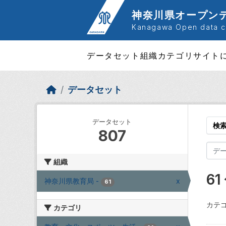
Skip to main content
神奈川県オープン
Kanagawa Open data ca
データセット
組織
カテゴリ
サイト
データセット
データセット
検
807
組織
6
神奈川県教育局
-
x
61
カテゴ
カテゴリ