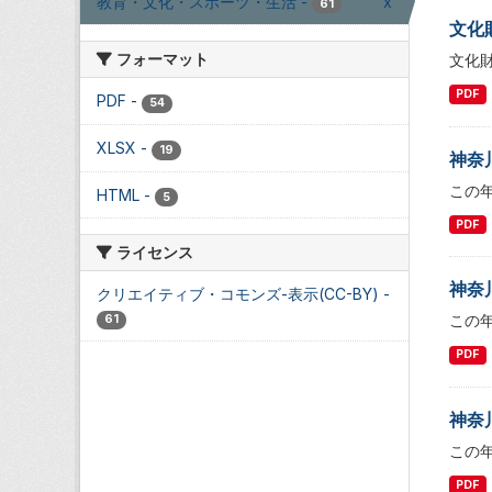
教育・文化・スポーツ・生活
-
x
61
文化
フォーマット
文化
PDF
PDF
-
54
XLSX
-
19
神奈
この
HTML
-
5
PDF
ライセンス
神奈
クリエイティブ・コモンズ-表示(CC-BY)
-
この
61
PDF
神奈
この
PDF