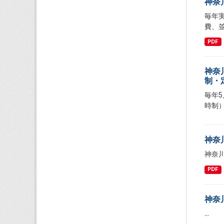
神奈
毎年
費、
PDF
神奈
制・
毎年
時制
神奈
神奈
PDF
神奈
...