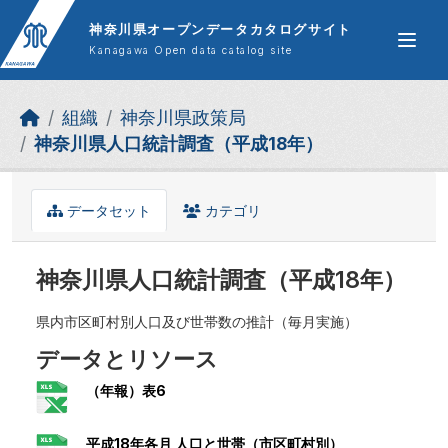
Skip to main content
神奈川県オープンデータカタログサイト
Kanagawa Open data catalog site
組織
神奈川県政策局
神奈川県人口統計調査（平成18年）
データセット
カテゴリ
神奈川県人口統計調査（平成18年）
県内市区町村別人口及び世帯数の推計（毎月実施）
データとリソース
（年報）表6
平成18年各月 人口と世帯（市区町村別）