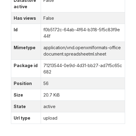
Datastore
False
active
Has views
False
Id
f0b5172c-64ab-4f64-b318-5f5c83f9e
44f
Mimetype
application/vnd.openxmlformats-office
document.spreadsheetml.sheet
Package id
71213544-0e9d-4d31-bb27-ad7f5c65c
682
Position
56
Size
20.7 KiB
State
active
Url type
upload