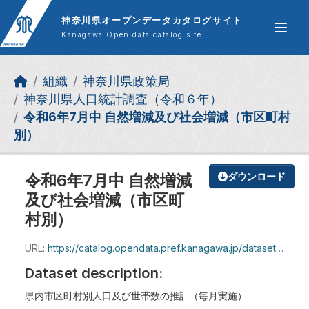
Skip to main content
神奈川県オープンデータカタログサイト
Kanagawa Open data catalog site
組織
神奈川県政策局
神奈川県人口統計調査（令和６年）
令和6年7月中 自然増減及び社会増減（市区町村
別）
令和6年7月中 自然増減
ダウンロード
及び社会増減（市区町
村別）
URL:
https://catalog.opendata.pref.kanagawa.jp/dataset/71213544-0e9d-4d31-bb27-ad7f5c65c682/resource/f0b5172c-64ab-4f64-b318-5f5c83f9e44f/download/shizenzogen_r6_7.xlsx
Dataset description:
県内市区町村別人口及び世帯数の推計（毎月実施）