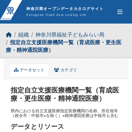
Skip to main content
神奈川県オープンデータカタログサイト
Kanagawa Open data catalog site
組織
神奈川県福祉子どもみらい局
指定自立支援医療機関一覧（育成医療・更生医
療・精神通院医療）
データセット
カテゴリ
指定自立支援医療機関一覧（育成医
療・更生医療・精神通院医療）
県内における自立支援医療指定医療機関の名称、所在地等
（政令市・中核市※を除く）※精神通院医療は中核市も含む
データとリソース