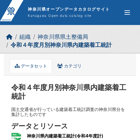
Skip to main content
神奈川県オープンデータカタログサイト
Kanagawa Open data catalog site
組織
神奈川県県土整備局
令和４年度月別神奈川県内建築着工統計
データセット
カテゴリ
令和４年度月別神奈川県内建築着工
統計
国土交通省が行っている建築着工統計調査の神奈川県分を
集計したものです
データとリソース
神奈川県内建築着工統計(令和4年度計)