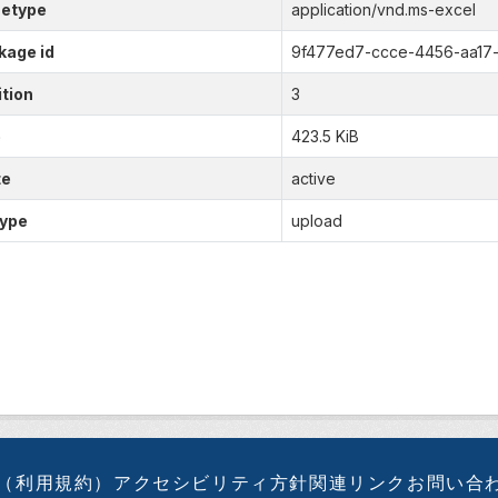
etype
application/vnd.ms-excel
kage id
9f477ed7-ccce-4456-aa17
tion
3
e
423.5 KiB
te
active
type
upload
（利用規約）
アクセシビリティ方針
関連リンク
お問い合