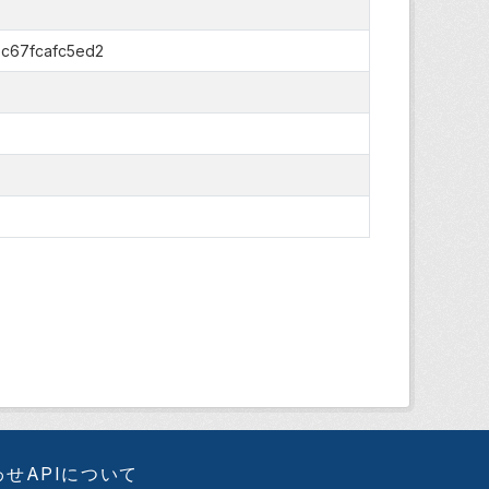
-c67fcafc5ed2
わせ
APIについて