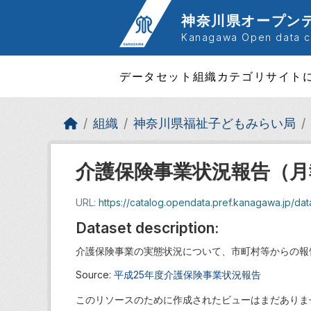
Skip to main content
神奈川県オープン
Kanagawa Open data ca
データセット
組織
カテゴリ
サイト
組織
神奈川県福祉子どもみらい局
介護保険事業状況報告（月報
URL:
https://catalog.opendata.pref.kanagawa.jp/d
Dataset description:
介護保険事業の実態状況について、市町村等からの報
Source:
平成25年度介護保険事業状況報告
このリソースのために作成されたビューはまだありま