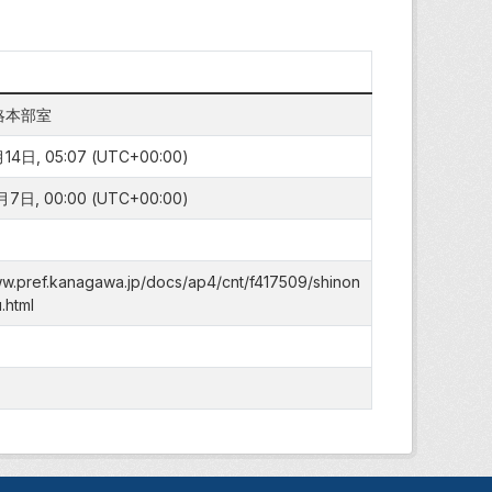
略本部室
4日, 05:07 (UTC+00:00)
7日, 00:00 (UTC+00:00)
ww.pref.kanagawa.jp/docs/ap4/cnt/f417509/shinon
.html