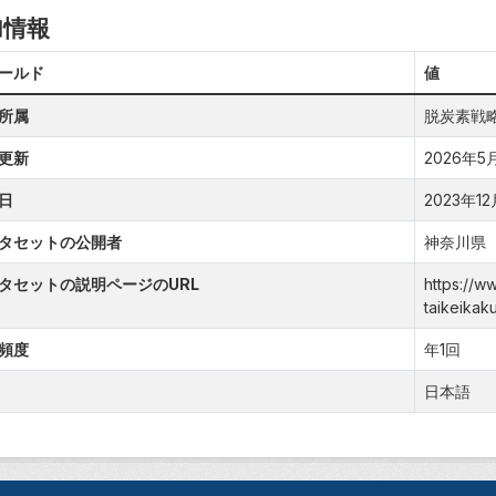
加情報
ールド
値
所属
脱炭素戦
更新
2026年5月1
日
2023年12月
タセットの公開者
神奈川県
タセットの説明ページのURL
https://w
taikeikaku
頻度
年1回
日本語