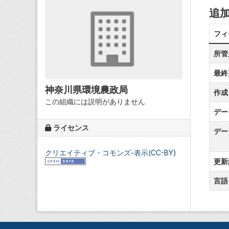
追
フィ
所管
最終
神奈川県環境農政局
作成
この組織には説明がありません
デー
ライセンス
デー
クリエイティブ・コモンズ-表示(CC-BY)
更新
言語