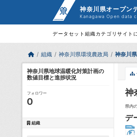
Skip to main content
神奈川県オープン
Kanagawa Open data ca
データセット
組織
カテゴリ
サイト
組織
神奈川県環境農政局
神奈川県
神奈川県地球温暖化対策計画の
数値目標と進捗状況
神
フォロワー
0
県内
デ
組織