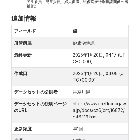
民生委員・児童委員、婦人保護、戦傷病者特別援護関係の福
祉統計
追加情報
フィールド
値
所管所属
健康増進課
最終更新
2025年1月20日, 04:17 (UT
C+00:00)
作成日
2025年1月20日, 04:08 (U
TC+00:00)
データセットの公開者
神奈川県
データセットの説明ページ
https://www.pref.kanagaw
のURL
a.jp/docs/cz6/cnt/f6872/
p46419.html
更新頻度
年1回