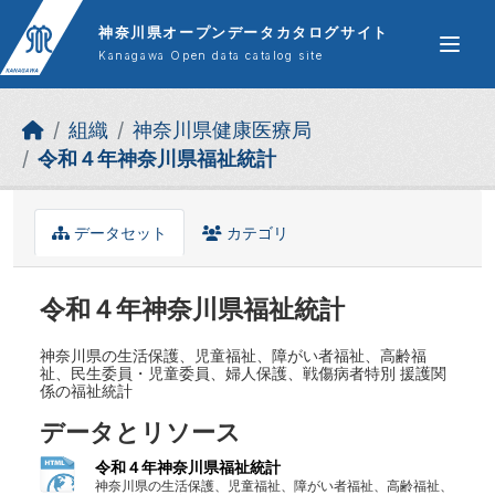
Skip to main content
神奈川県オープンデータカタログサイト
Kanagawa Open data catalog site
組織
神奈川県健康医療局
令和４年神奈川県福祉統計
データセット
カテゴリ
令和４年神奈川県福祉統計
神奈川県の生活保護、児童福祉、障がい者福祉、高齢福
祉、民生委員・児童委員、婦人保護、戦傷病者特別 援護関
係の福祉統計
データとリソース
令和４年神奈川県福祉統計
神奈川県の生活保護、児童福祉、障がい者福祉、高齢福祉、