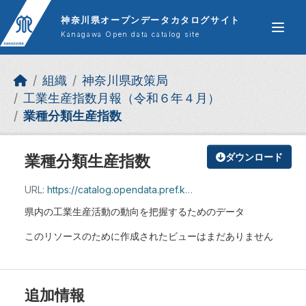
Skip to main content
神奈川県オープンデータカタログサイト
Kanagawa Open data catalog site
組織
神奈川県政策局
工業生産指数月報（令和６年４月）
業種分類生産指数
業種分類生産指数
ダウンロード
URL:
https://catalog.opendata.pref.kanagawa.jp/dataset/0aa429ef-d623-4b8f-8f01-6733d05a096d/resource/8796b7a0-776f-4696-b9e9-b0df9816feb4/download/kshisu01.xlsx
県内の工業生産活動の動向を把握するためのデータ
このリソースのために作成されたビューはまだありません
追加情報