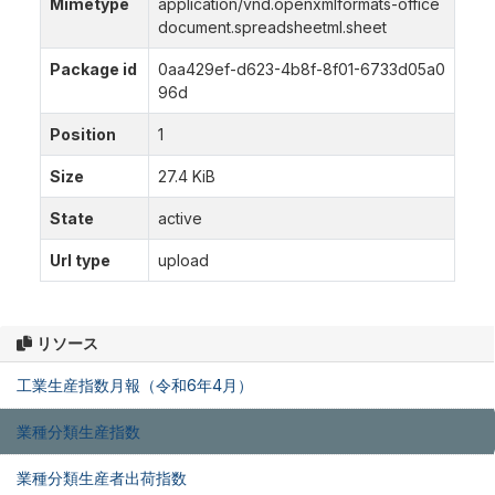
Mimetype
application/vnd.openxmlformats-office
document.spreadsheetml.sheet
Package id
0aa429ef-d623-4b8f-8f01-6733d05a0
96d
Position
1
Size
27.4 KiB
State
active
Url type
upload
リソース
工業生産指数月報（令和6年4月）
業種分類生産指数
業種分類生産者出荷指数