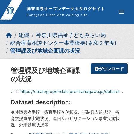
Skip to main content
神奈川県オープンデータカタログサイト
Kanagawa Open data catalog site
組織
神奈川県福祉子どもみらい局
総合療育相談センター事業概要(令和２年度)
管理課及び地域企画課の状況
管理課及び地域企画課
ダウンロード
の状況
URL:
https://catalog.opendata.pref.kanagawa.jp/dataset/2be12fac-a06b-4f65-af9b-8471090790e4/resource/065fe484-5cc9-4118-a6b4-a9e398101867/download/jigyogaiyo-r2-zisseki1.pdf
Dataset description:
身体障害者手帳・療育手帳交付状況、補装具支給状況、療
育支援事業実施状況、巡回リハビリテーション事業実施状
況、外来診療状況等