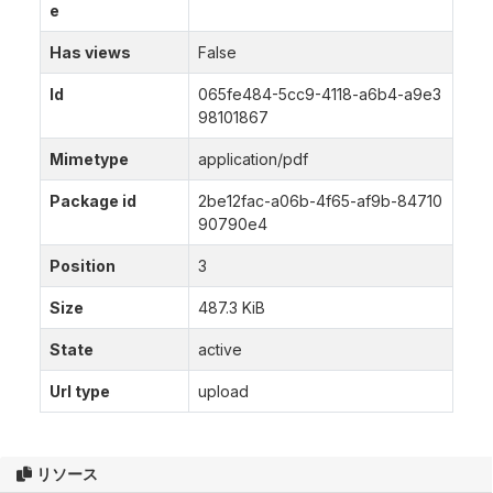
e
Has views
False
Id
065fe484-5cc9-4118-a6b4-a9e3
98101867
Mimetype
application/pdf
Package id
2be12fac-a06b-4f65-af9b-84710
90790e4
Position
3
Size
487.3 KiB
State
active
Url type
upload
リソース