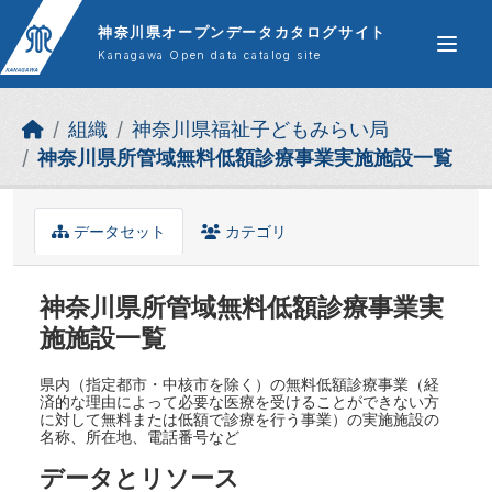
Skip to main content
神奈川県オープンデータカタログサイト
Kanagawa Open data catalog site
組織
神奈川県福祉子どもみらい局
神奈川県所管域無料低額診療事業実施施設一覧
データセット
カテゴリ
神奈川県所管域無料低額診療事業実
施施設一覧
県内（指定都市・中核市を除く）の無料低額診療事業（経
済的な理由によって必要な医療を受けることができない方
に対して無料または低額で診療を行う事業）の実施施設の
名称、所在地、電話番号など
データとリソース