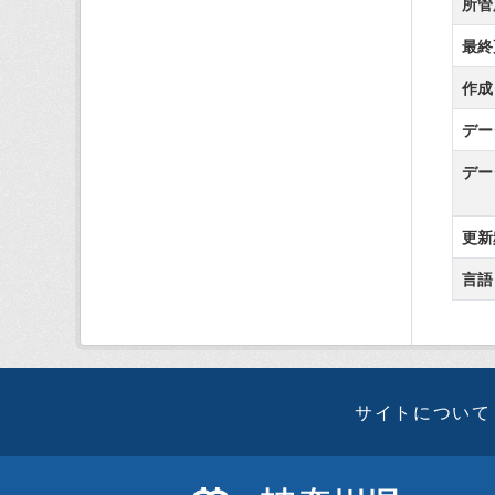
所管
最終
作成
デー
デー
更新
言語
サイトについて