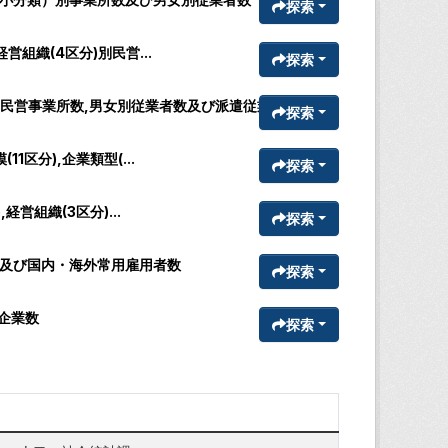
探索
組織(4区分)別民営...
探索
民営事業所数,男女別従業者数及び派遣従業者数
探索
区分),企業類型(...
探索
営組織(3区分)...
探索
業数及び国内・海外常用雇用者数
探索
別企業数
探索