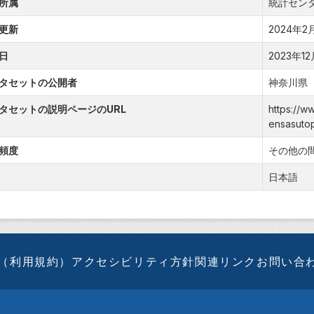
所属
統計セン
更新
2024年2月2
日
2023年12月
タセットの公開者
神奈川県
タセットの説明ページのURL
https://w
ensasutop
頻度
その他の
日本語
（利用規約）
アクセシビリティ方針
関連リンク
お問い合