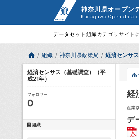
Skip to main content
神奈川県オープン
Kanagawa Open data ca
データセット
組織
カテゴリ
サイト
組織
神奈川県政策局
経済センサス
経済センサス（基礎調査）（平
成21年）
経
フォロワー
0
産業
デ
組織