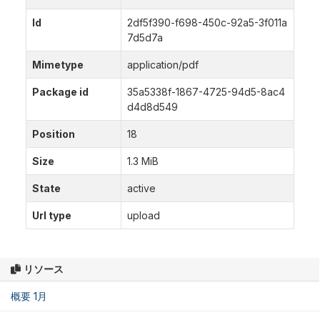
Id
2df5f390-f698-450c-92a5-3f011a
7d5d7a
Mimetype
application/pdf
Package id
35a5338f-1867-4725-94d5-8ac4
d4d8d549
Position
18
Size
1.3 MiB
State
active
Url type
upload
リソース
概要 1月