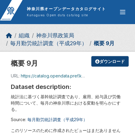
Skip to main content
神奈川県オープンデータカタログサイト
Kanagawa Open data catalog site
組織
神奈川県政策局
毎月勤労統計調査（平成29年）
概要 9月
概要 9月
ダウンロード
URL:
https://catalog.opendata.pref.kanagawa.jp/dataset/35a5338f-1867-4725-94d5-8ac4d4d8d549/resource/2df5f390-f698-450c-92a5-3f011a7d5d7a/download/903613.pdf
Dataset description:
統計法に基づく基幹統計調査であり、雇用、給与及び労働
時間について、毎月の神奈川県における変動を明らかにす
る。
Source:
毎月勤労統計調査（平成29年）
このリソースのために作成されたビューはまだありません