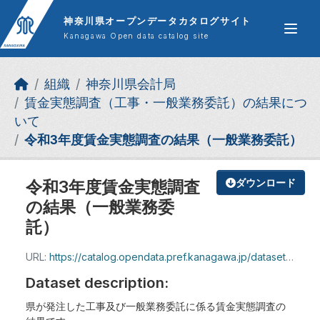
Skip to main content
神奈川県オープンデータカタログサイト
Kanagawa Open data catalog site
組織
神奈川県会計局
賃金実態調査（工事・一般業務委託）の結果につ
いて
令和3年度賃金実態調査の結果（一般業務委託）
令和3年度賃金実態調査
ダウンロード
の結果（一般業務委
託）
URL:
https://catalog.opendata.pref.kanagawa.jp/dataset/b84034e6-5b9d-403f-af69-fd3ceb0bee5c/resource/87f8c3ad-38bd-41f0-af8f-2155144c1c13/download/r3_itaku.pdf
Dataset description:
県が発注した工事及び一般業務委託に係る賃金実態調査の