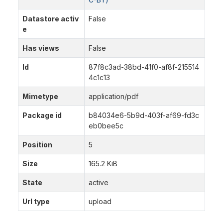
Datastore activ
False
e
Has views
False
Id
87f8c3ad-38bd-41f0-af8f-215514
4c1c13
Mimetype
application/pdf
Package id
b84034e6-5b9d-403f-af69-fd3c
eb0bee5c
Position
5
Size
165.2 KiB
State
active
Url type
upload