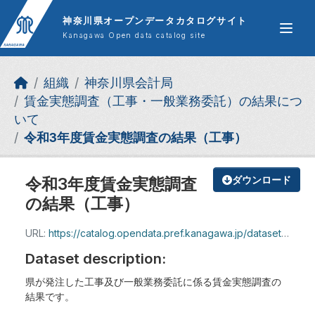
Skip to main content
神奈川県オープンデータカタログサイト
Kanagawa Open data catalog site
組織
神奈川県会計局
賃金実態調査（工事・一般業務委託）の結果につ
いて
令和3年度賃金実態調査の結果（工事）
令和3年度賃金実態調査
ダウンロード
の結果（工事）
URL:
https://catalog.opendata.pref.kanagawa.jp/dataset/b84034e6-5b9d-403f-af69-fd3ceb0bee5c/resource/83fd5261-77cb-4f3d-9016-88ee4182da4b/download/r3_kouji.pdf
Dataset description:
県が発注した工事及び一般業務委託に係る賃金実態調査の
結果です。