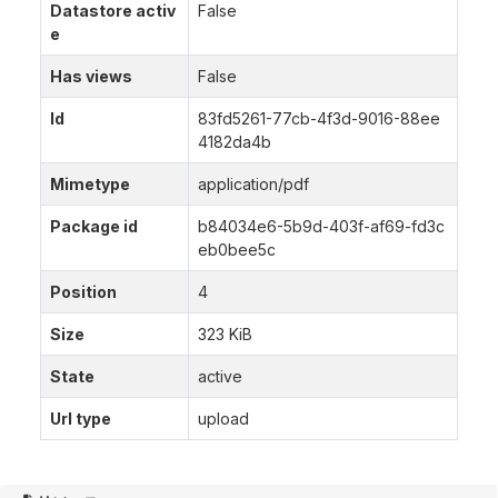
Datastore activ
False
e
Has views
False
Id
83fd5261-77cb-4f3d-9016-88ee
4182da4b
Mimetype
application/pdf
Package id
b84034e6-5b9d-403f-af69-fd3c
eb0bee5c
Position
4
Size
323 KiB
State
active
Url type
upload