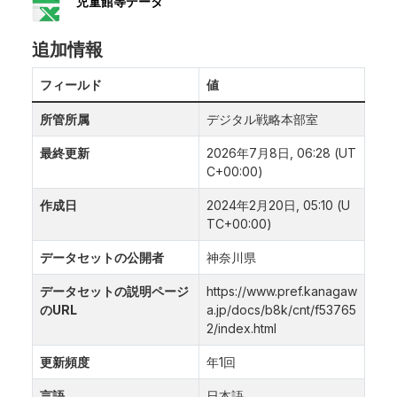
児童館等データ
追加情報
フィールド
値
所管所属
デジタル戦略本部室
最終更新
2026年7月8日, 06:28 (UT
C+00:00)
作成日
2024年2月20日, 05:10 (U
TC+00:00)
データセットの公開者
神奈川県
データセットの説明ページ
https://www.pref.kanagaw
のURL
a.jp/docs/b8k/cnt/f53765
2/index.html
更新頻度
年1回
言語
日本語