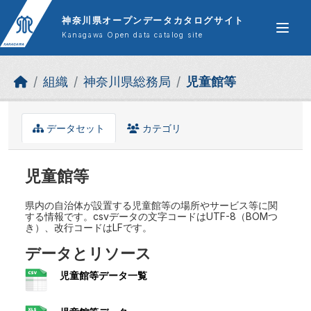
Skip to main content
神奈川県オープンデータカタログサイト
Kanagawa Open data catalog site
組織
神奈川県総務局
児童館等
データセット
カテゴリ
児童館等
県内の自治体が設置する児童館等の場所やサービス等に関
する情報です。csvデータの文字コードはUTF-8（BOMつ
き）、改行コードはLFです。
データとリソース
児童館等データ一覧