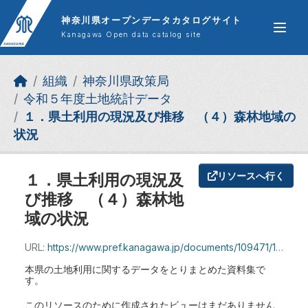
Skip to main content
神奈川県オープンデータカタログサイト
Kanagawa Open data catalog site
組織
神奈川県政策局
令和５年度土地統計データ
１．県土利用の現況及び推移 （４）森林地域の
状況
１．県土利用の現況及
リソースへ行く
び推移 （４）森林地
域の状況
URL:
https://www.pref.kanagawa.jp/documents/109471/1_4_shinrin_r5.pdf
本県の土地利用に関するデータをとりまとめた資料集で
す。
このリソースのために作成されたビューはまだありません