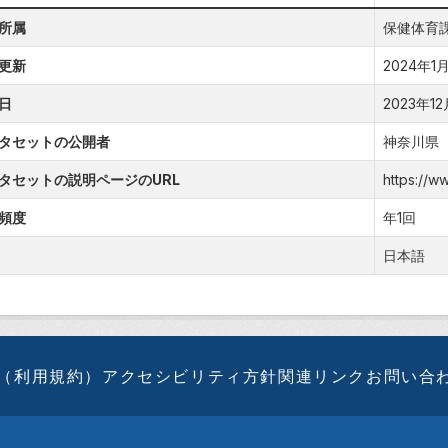
所属
保健体育
更新
2024年1月2
日
2023年12月
タセットの公開者
神奈川県
タセットの説明ページのURL
https://w
頻度
年1回
日本語
（利用規約）
アクセシビリティ方針
関連リンク
お問い合