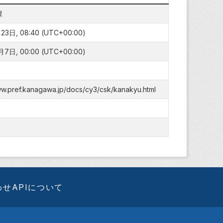
課
3日, 08:40 (UTC+00:00)
7日, 00:00 (UTC+00:00)
ww.pref.kanagawa.jp/docs/cy3/csk/kanakyu.html
わせ
APIについて