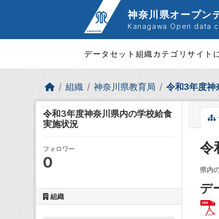
Skip to main content
神奈川県オープン
Kanagawa Open data ca
データセット
組織
カテゴリ
サイト
組織
神奈川県教育局
令和3年度神
令和3年度神奈川県内の学校給食
実施状況
令
フォロワー
0
県内
デ
組織