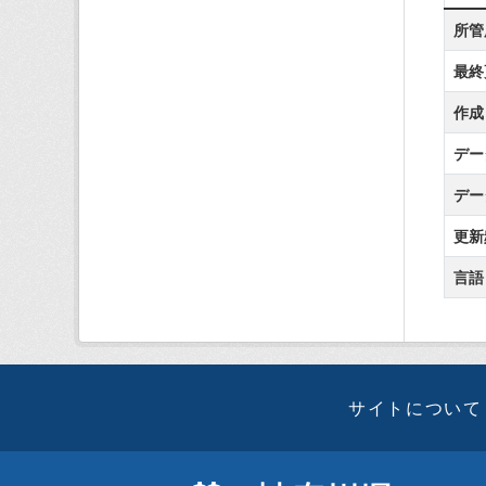
所管
最終
作成
デー
デー
更新
言語
サイトについて